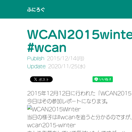
ふにろぐ
WCAN2015wint
#wcan
Publish
2015/12
/
14
(月)
Update
2020/11
/
25
(水)
2015年12月12日に行われた「WCAN2015
今日はその参加レポートになります。
当日の様子は#wcanを追うと分かるのですが
wcan2015-winter