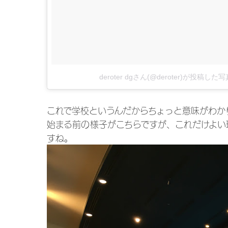
deroter dgさん(@deroter)が投稿した写
これで学校というんだからちょっと意味がわか
始まる前の様子がこちらですが、これだけよい
すね。