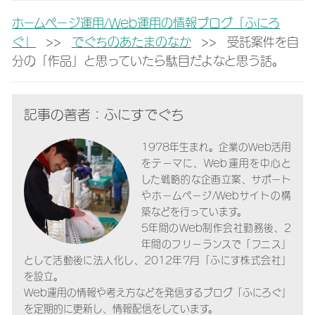
ホームページ運用/Web運用の情報ブログ「ふにろ
ぐ」
>
でぐちのあたまのなか
>
受託案件を自
分の「作品」と思っていたら駄目だよなと思う話。
記事の著者：ふにすでぐち
1978年生まれ。企業のWeb活用
をテーマに、Web運用を中心と
した戦略的な企画立案、サポート
やホームページ/Webサイトの構
築などを行っています。
5年間のWeb制作会社勤務後、2
年間のフリーランスで「フニス」
として活動後に法人化し、2012年7月「ふにす株式会社」
を設立。
Web運用の情報や考え方などを発信するブログ「ふにろぐ」
を定期的に更新し、情報配信をしています。